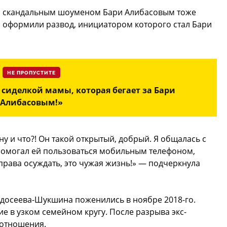
о скандальным шоуменом Бари Алибасовым тоже
и оформили развод, инициатором которого стал Бари
НЕ ПРОПУСТИТЕ
 сиделкой мамы, которая бегает за Бари
Алибасовым!»
у и что?! Он такой открытый, добрый. Я общалась с
 помогал ей пользоваться мобильным телефоном,
права осуждать, это чужая жизнь!» — подчеркнула
досеева-Шукшина поженились в ноябре 2018-го.
е в узком семейном кругу. После разрыва экс-
 отношения.