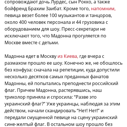
сопровождают дочь Лурдес, сын Рокко, а также
бойфренд Брахим Заибат. Кроме того,
напомним,
певица везет более 100 музыкантов и танцоров,
около 400 человек персонала и 44 грузовика с
оборудованием для шоу. Пресс-секретари не
исключают того, что Мадонна прогуляется по
Москве вместе с детьми.
Мадонна едет в Москву
из Киева,
где вчера с
размахом прошло ее шоу. Конечно же, не обошлось
без конфуза: сначала на репетиции, куда допустили
несколько десятков самых преданных фанатов
Мадонны, ей попытались преподнести российский
флаг. Причем Мадонна, растерявшись, наш
триколор приняла и спросила: “Разве это
украинский флаг?” Уже украинцы, наблюдая за этим
действом, начали скандировать “Нет! Нет!” и
передали смущенной певице на сцену украинский
сине-желтый флаг. В остальном шоу прошло без