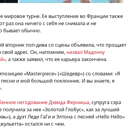
е мировое турне. Ее выступление во Франции также
от раз она ничего с себя не снимала и не
о бывает обычно.
й вторник поп-дива со сцены объявила, что прощает
в свой адрес. Он, напомним,
назвал Мадонну
ей»
, а также заявил, что ее карьера закончена.
позицию «Masterpiece» («Шедевр») со словами: «Я
 песни и мой большой поклонник. И вы знаете, я
.
обенное негодование Дэвида Ферниша
, супруга сэра
 получила за нее «Золотой Глобус», как за лучший
ь»), а дуэт Леди ГаГи и Элтона с песней «Hello Hello»
ульетта» остался ни с чем.