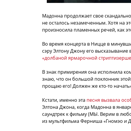
Мадонна продолжает свое скандально
не осталось незамеченным. Хотя на эт
произносила пламенных речей, как эт
Во время концерта в Ницце в минувши
сэру Элтону Джону его высказывание 
«долбаной ярмарочной стриптизерш
В знак примирения она исполнила ком
знаю, что он большой поклонник этой
прощаю его! Должен же кто-то начать»
Кстати, именно эта
песня вызвала ос
Элтона Джона, когда Мадонна в январе
саундтрек к фильму (МЫ. Верим в любов
из мультфильма Ферниша «Гномэо и Дж