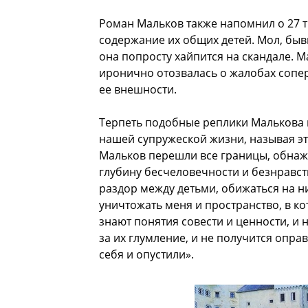
Роман Мальков также напомнил о 27 т
содержание их общих детей. Мол, быв
она попросту хайпится на скандале. М
иронично отозвалась о жалобах сопе
ее внешности.
Терпеть подобные реплики Малькова не 
нашей супружеской жизни, называя э
Мальков перешли все границы, обнаж
глубину бесчеловечности и безнравств
раздор между детьми, обижаться на н
уничтожать меня и пространство, в ко
знают понятия совести и ценности, и 
за их глумление, и не получится оправ
себя и опустили».