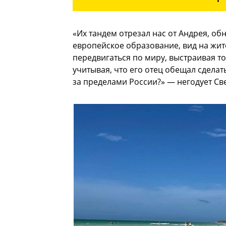
«Их тандем отрезал нас от Андрея, о
европейское образование, вид на жи
передвигаться по миру, выстраивая т
учитывая, что его отец обещал сдела
за пределами России?» — негодует Св