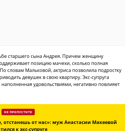
дьбе старшего сына Андрея. Причем женщину
поддерживает позицию мачехи, сколько полная
 По словам Мальковой, актриса позволила подростку
приводить девушек в свою квартиру. Экс-супруга
й, наполненная удовольствиями, негативно повлияет
НЕ ПРОПУСТИТЕ
е, отстанешь от нас»: муж Анастасии Макеевой
тился к экс-супруге