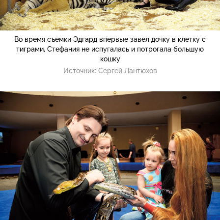
Во время съемки Эдгард впервые завел дочку в клетку с
тиграми, Стефания не испугалась и потрогала большую
кошку
Источник:
Сергей Лантюхов