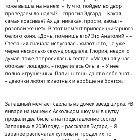
тоже вышла на манеж. «Ну что, пойдем во двор
проведаем лошадей? – спросил Эдгард. – Какая
самая красивая? Ах да, никакая, прости, забыл –
розовой же нет». В этот момент привели шикарного
белого коня. «Дочь, помнишь его? Это Анатолий!» –
Стефания сначала испугалась животного, но уже
через несколько секунд оседлала. Глория, недолго
думая, тоже попросилась к сестре. «Младшая у нас
обожает лошадок, – поделилась Ольга. – У нее
полно игрушечных. Папины гены дают о себе знать
– девочки любят животных и вообще не боятся».
Запашный мечтает сделать из дочек звезд цирка. «В
январе на нашем с Аскольдом шоу мы в шутку
продали два билета на представление сестер
Запашных в 2030 году, – рассказал Эдгард. – Я
заранее распечатал купоны и продал их по