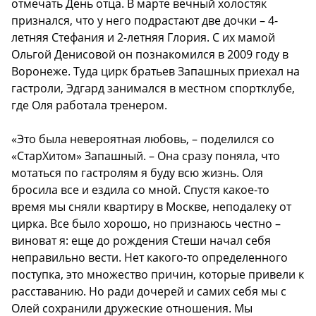
отмечать День отца. В марте вечный холостяк
признался, что у него подрастают две дочки – 4-
летняя Стефания и 2-летняя Глория. С их мамой
Ольгой Денисовой он познакомился в 2009 году в
Воронеже. Туда цирк братьев Запашных приехал на
гастроли, Эдгард занимался в местном спортклубе,
где Оля работала тренером.
«Это была невероятная любовь, – поделился со
«СтарХитом» Запашный. – Она сразу поняла, что
мотаться по гастролям я буду всю жизнь. Оля
бросила все и ездила со мной. Спустя какое-то
время мы сняли квартиру в Москве, неподалеку от
цирка. Все было хорошо, но признаюсь честно –
виноват я: еще до рождения Стеши начал себя
неправильно вести. Нет какого-то определенного
поступка, это множество причин, которые привели к
расставанию. Но ради дочерей и самих себя мы с
Олей сохранили дружеские отношения. Мы