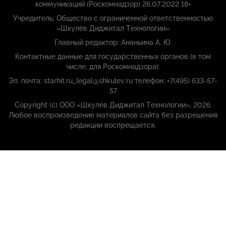
коммуникаций (Роскомнадзор) 26.07.2022 18+
Учредитель: Общество с ограниченной ответственностью
«Шкулёв Диджитал Технологии»
Главный редактор: Ананьина А. Ю.
Контактные данные для государственных органов (в том
числе, для Роскомнадзора):
Эл. почта: starhit.ru_legal@shkulev.ru телефон: +7(495) 633-57-
57
Copyright (с) ООО «Шкулёв Диджитал Технологии», 2026.
Любое воспроизведение материалов сайта без разрешения
редакции воспрещается.