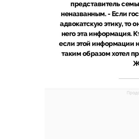
представитель семь
неназванным. - Если г
адвокатскую этику, то о
него эта информация. К
если этой информации 
таким образом хотел п
Ж