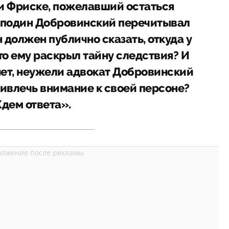
и Фриске, пожелавший остаться
осподин Добровинский перечитывал
н должен публично сказать, откуда у
то ему раскрыл тайну следствия? И
нет, неужели адвокат Добровинский
ривлечь внимание к своей персоне?
дем ответа».