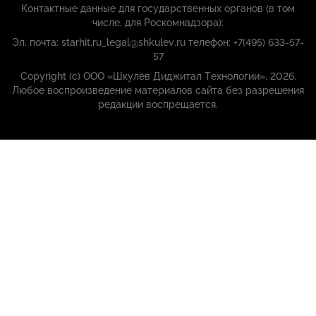
Контактные данные для государственных органов (в том
числе, для Роскомнадзора):
Эл. почта: starhit.ru_legal@shkulev.ru телефон: +7(495) 633-57-
57
Copyright (с) ООО «Шкулёв Диджитал Технологии», 2026.
Любое воспроизведение материалов сайта без разрешения
редакции воспрещается.