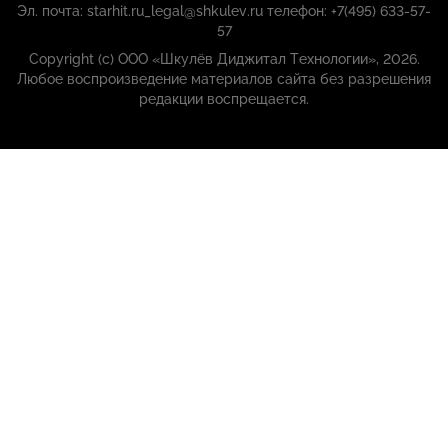
Эл. почта: starhit.ru_legal@shkulev.ru телефон: +7(495) 633-57-
57
Copyright (с) ООО «Шкулёв Диджитал Технологии», 2026.
Любое воспроизведение материалов сайта без разрешения
редакции воспрещается.