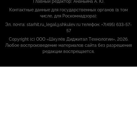
Главный редактор: Ананьина А. Ю.
Контактные данные для государственных органов (в том
числе, для Роскомнадзора):
Эл. почта: starhit.ru_legal@shkulev.ru телефон: +7(495) 633-57-
57
Copyright (с) ООО «Шкулёв Диджитал Технологии», 2026.
Любое воспроизведение материалов сайта без разрешения
редакции воспрещается.