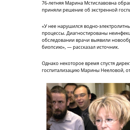
76-летняя Марина Мстиславовна обращ
приняли решение об экстренной госп
«У нее нарушился водно-электролитны
процессы. Диагностированы неинфекц
обследовании врачи выявили новообр
биопсию», — рассказал источник.
Однако некоторое время спустя дире
госпитализацию Марины Нееловой, отм