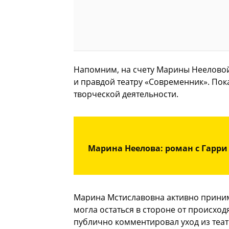
Напомним, на счету Марины Нееловой 
и правдой театру «Современник». Пока
творческой деятельности.
Марина Неелова: роман с Гарр
Марина Мстиславовна активно приним
могла остаться в стороне от происход
публично комментировал уход из теат