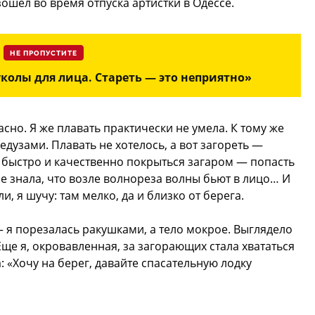
ошел во время отпуска артистки в Одессе.
НЕ ПРОПУСТИТЕ
уколы для лица. Стареть — это неприятно»
сно. Я же плавать практически не умела. К тому же
дузами. Плавать не хотелось, а вот загореть —
б быстро и качественно покрыться загаром — попасть
е знала, что возле волнореза волны бьют в лицо… И
и, я шучу: там мелко, да и близко от берега.
— я порезалась ракушками, а тело мокрое. Выглядело
ще я, окровавленная, за загорающих стала хвататься
: «Хочу на берег, давайте спасательную лодку