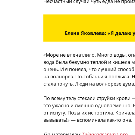
Несчастный случай чуть едва не произ
Елена Яковлева: «Я делаю 
«Море не впечатлило. Много воды, опа
вода была безумно теплой и кишела ме
очень. И я поняла, что лучший спосо
на волнорез. По-собачьи я поплыла. Н
стала тонуть. Люди на волнорезе думал
По всему телу стекали струйки крови 
это ужасно и смешно одновременно. Е
от испугу. Позы их испортила. Кричала
вызывать!» — вспоминала как-то она.
По материалам
Teleprogramma.pro