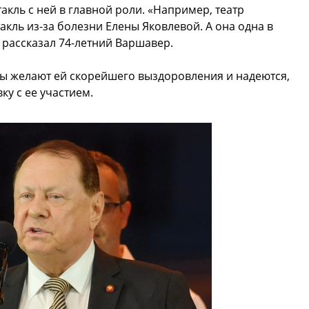
кль с ней в главной роли. «Например, театр
кль из-за болезни Елены Яковлевой. А она одна в
— рассказал 74-летний Варшавер.
сы желают ей скорейшего выздоровления и надеются,
ку с ее участием.