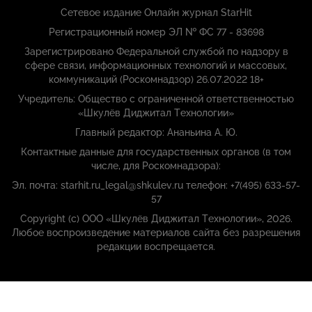
Сетевое издание Онлайн журнал StarHit
Регистрационный номер ЭЛ № ФС 77 - 83698
Зарегистрировано Федеральной службой по надзору в
сфере связи, информационных технологий и массовых,
коммуникаций (Роскомнадзор) 26.07.2022 18+
Учредитель: Общество с ограниченной ответственностью
«Шкулёв Диджитал Технологии»
Главный редактор: Ананьина А. Ю.
Контактные данные для государственных органов (в том
числе, для Роскомнадзора):
Эл. почта: starhit.ru_legal@shkulev.ru телефон: +7(495) 633-57-
57
Copyright (с) ООО «Шкулёв Диджитал Технологии», 2026.
Любое воспроизведение материалов сайта без разрешения
редакции воспрещается.