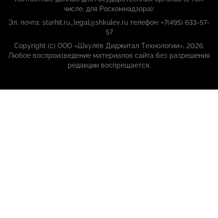
числе, для Роскомнадзора):
Эл. почта: starhit.ru_legal@shkulev.ru телефон: +7(495) 633-57-
57
Copyright (с) ООО «Шкулёв Диджитал Технологии», 2026.
Любое воспроизведение материалов сайта без разрешения
редакции воспрещается.