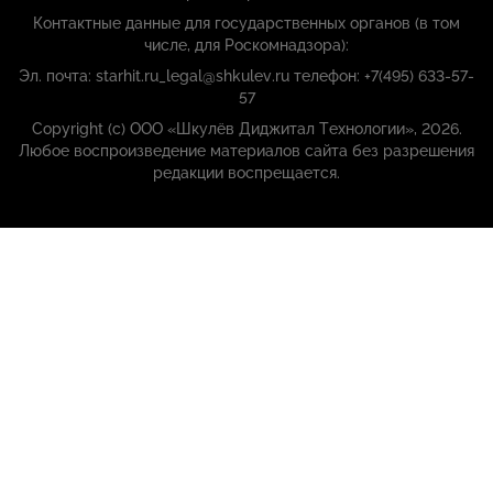
Контактные данные для государственных органов (в том
числе, для Роскомнадзора):
Эл. почта: starhit.ru_legal@shkulev.ru телефон: +7(495) 633-57-
57
Copyright (с) ООО «Шкулёв Диджитал Технологии», 2026.
Любое воспроизведение материалов сайта без разрешения
редакции воспрещается.