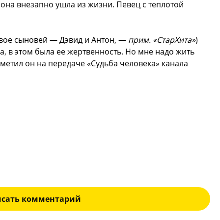
у она внезапно ушла из жизни. Певец с теплотой
 двое сыновей — Дэвид и Антон, —
прим. «СтарХита»
)
, в этом была ее жертвенность. Но мне надо жить
тметил он на передаче «Судьба человека» канала
исать комментарий