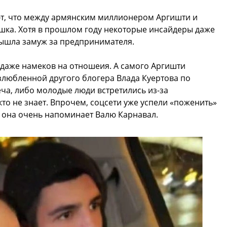
ют, что между армянским миллионером Аргишти и
шка. Хотя в прошлом году некоторые инсайдеры даже
вышла замуж за предпринимателя.
 даже намеков на отношеия. А самого Аргишти
злюбленной другого блогера Влада Куертова по
еча, либо молодые люди встретились из-за
о не знает. Впрочем, соцсети уже успели «поженить»
о она очень напоминает Валю Карнавал.