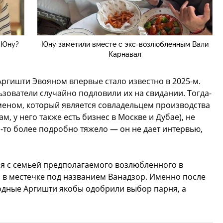
 Юну?
Юну заметили вместе с экс-возлюбленным Вали
Карнавал
Аргишти Эвояном впервые стало известно в 2025-м.
ьзователи случайно подловили их на свидании. Тогда-
сменом, который является совладельцем производства
, у него также есть бизнес в Москве и Дубае), не
о-то более подробно тяжело — он не дает интервью,
ся с семьей предполагаемого возлюбленного в
 в местечке под названием Ванадзор. Именно после
родные Аргишти якобы одобрили выбор парня, а