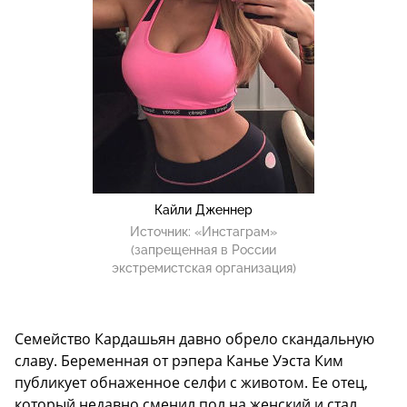
Кайли Дженнер
Источник:
«Инстаграм»
(запрещенная в России
экстремистская организация)
Семейство Кардашьян давно обрело скандальную
славу. Беременная от рэпера Канье Уэста Ким
публикует обнаженное селфи с животом. Ее отец,
который недавно сменил пол на женский и стал