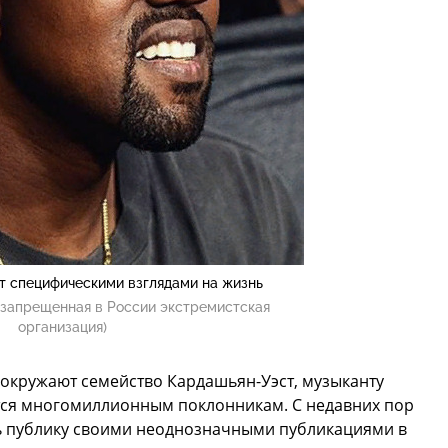
т специфическими взглядами на жизнь
(запрещенная в России экстремистская
организация)
 окружают семейство Кардашьян-Уэст, музыканту
жется многомиллионным поклонникам. С недавних пор
ть публику своими неоднозначными публикациями в