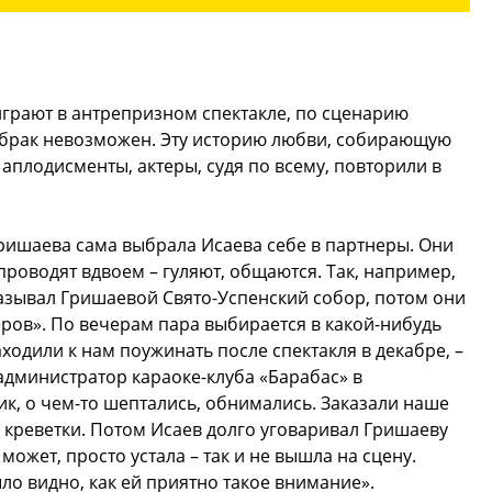
играют в антрепризном спектакле, по сценарию
о брак невозможен. Эту историю любви, собирающую
плодисменты, актеры, судя по всему, повторили в
Гришаева сама выбрала Исаева себе в партнеры. Они
проводят вдвоем – гуляют, общаются. Так, например,
азывал Гришаевой Свято-Успенский собор, потом они
еров». По вечерам пара выбирается в какой-нибудь
одили к нам поужинать после спектакля в декабре, –
 администратор караоке-клуба «Барабас» в
ик, о чем-то шептались, обнимались. Заказали наше
 креветки. Потом Исаев долго уговаривал Гришаеву
 может, просто устала – так и не вышла на сцену.
ло видно, как ей приятно такое внимание».