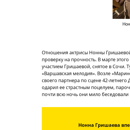
Нон
Отношения актрисы Нонны Гришаевой 
проверку на прочность. В марте этого
участием Гришаевой, снятое в Сочи. Т
«Варшавская мелодия». Возле «Маринс
своего партнера по сцене 42-летнего 
одарил ее страстным поцелуем, парочк
почти всю ночь они мило беседовали 
Нонна Гришаева впе