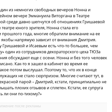
один из немногих свободных вечеров Нонна и
ейном вечере Эммануила Виторгана в Театре
ьной среде давно шепчутся об отношениях Гришаевой
 театре юного зрителя, Нонна стала его
 прошлого года, многие обратили внимание на ее
е якобы напрямую зависит от внимания Дмитрия.
ду Гришаевой и Исаевым есть что-то большее, чем
ту» один из сотрудников декораторского цеха ТЮЗа
ения обсуждают еще с осени. Нонна и без того человек
писано. Как-то я зашел в кабинет во время ее
акое потом выслушал. Поэтому то, что их в конце
лужащих не стало сюрпризом. Многие считают тут, в
рекрасной парой – Дмитрий, кстати, принципиально не
лышать плохих отзывов и сплетен. Кстати, ее супруга
сь ли они по-тихому?»