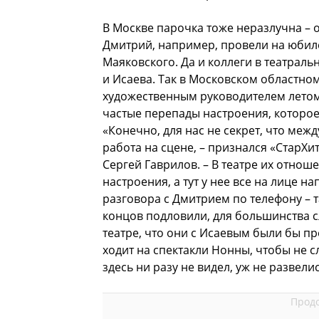
В Москве парочка тоже неразлучна – 
Дмитрий, например, провели на юбил
Маяковского. Да и коллеги в театрал
и Исаева. Так в Московском областном
художественным руководителем летом
частые перепады настроения, которо
«Конечно, для нас не секрет, что меж
работа на сцене, – признался «СтарХи
Сергей Гаврилов. – В театре их отнош
настроения, а тут у нее все на лице на
разговора с Дмитрием по телефону – т
концов подловили, для большинства с
театре, что они с Исаевым были бы п
ходит на спектакли Нонны, чтобы не с
здесь ни разу не видел, уж не развели