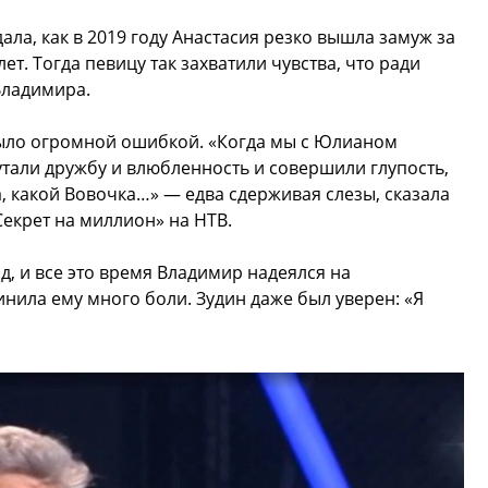
ла, как в 2019 году Анастасия резко вышла замуж за
т. Тогда певицу так захватили чувства, что ради
Владимира.
 было огромной ошибкой. «Когда мы с Юлианом
утали дружбу и влюбленность и совершили глупость,
ла, какой Вовочка…» — едва сдерживая слезы, сказала
Секрет на миллион» на НТВ.
од, и все это время Владимир надеялся на
нила ему много боли. Зудин даже был уверен: «Я