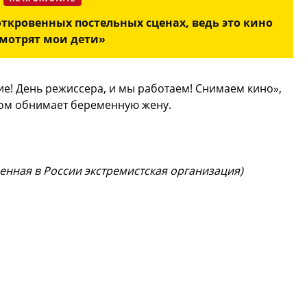
откровенных постельных сценах, ведь это кино
мотрят мои дети»
ие! День режиссера, и мы работаем! Снимаем кино»,
ром обнимает беременную жену.
щенная в России экстремистская организация)