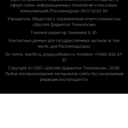
сфере связи, информационных технологий и массовых,
коммуникаций (Роскомнадзор) 26.07.2022 18+
Учредитель: Общество с ограниченной ответственностью
«Шкулёв Диджитал Технологии»
Главный редактор: Ананьина А. Ю.
Контактные данные для государственных органов (в том
числе, для Роскомнадзора):
Эл. почта: starhit.ru_legal@shkulev.ru телефон: +7(495) 633-57-
57
Copyright (с) ООО «Шкулёв Диджитал Технологии», 2026.
Любое воспроизведение материалов сайта без разрешения
редакции воспрещается.