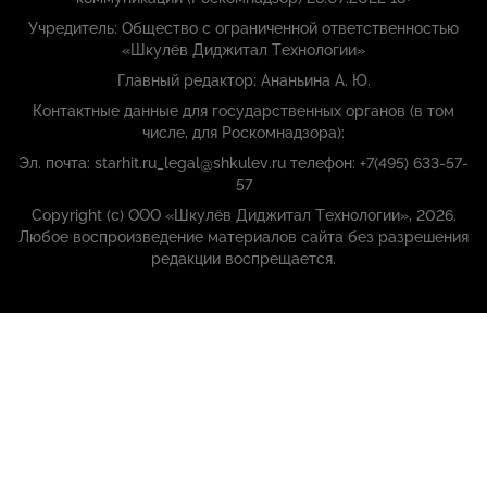
Учредитель: Общество с ограниченной ответственностью
«Шкулёв Диджитал Технологии»
Главный редактор: Ананьина А. Ю.
Контактные данные для государственных органов (в том
числе, для Роскомнадзора):
Эл. почта: starhit.ru_legal@shkulev.ru телефон: +7(495) 633-57-
57
Copyright (с) ООО «Шкулёв Диджитал Технологии», 2026.
Любое воспроизведение материалов сайта без разрешения
редакции воспрещается.