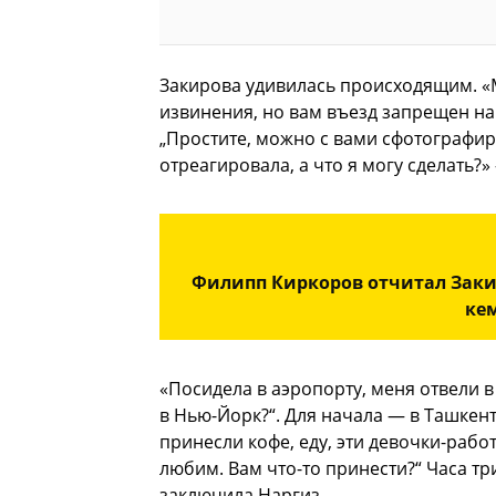
Закирова удивилась происходящим. «М
извинения, но вам въезд запрещен на 5
„Простите, можно с вами сфотографир
отреагировала, а что я могу сделать?
Филипп Киркоров отчитал Закир
ке
«Посидела в аэропорту, меня отвели в
в Нью-Йорк?“. Для начала — в Ташкент
принесли кофе, еду, эти девочки-рабо
любим. Вам что-то принести?“ Часа тр
заключила Наргиз.