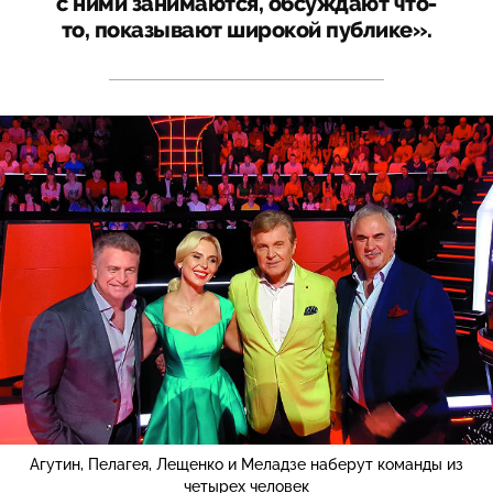
с ними занимаются, обсуждают что-
то, показывают широкой публике».
Агутин, Пелагея, Лещенко и Меладзе наберут команды из
четырех человек