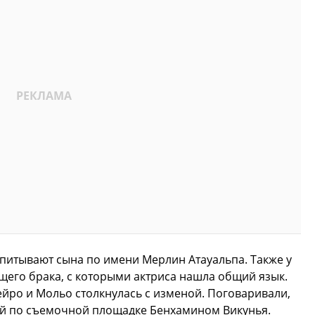
питывают сына по имени Мерлин Атауальпа. Также у
ущего брака, с которыми актриса нашла общий язык.
ейро и Мольо столкнулась с изменой. Поговаривали,
гой по съемочной площадке Бенхамином Викунья.