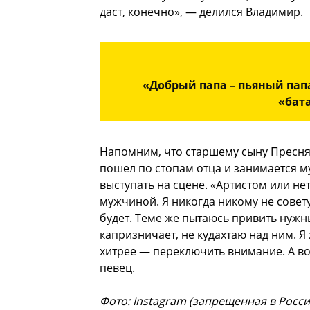
даст, конечно», — делился Владимир.
«Добрый папа – пьяный пап
«бат
Напомним, что старшему сыну Пресняк
пошел по стопам отца и занимается му
выступать на сцене. «Артистом или не
мужчиной. Я никогда никому не совету
будет. Теме же пытаюсь привить нужны
капризничает, не кудахтаю над ним. Я
хитрее — переключить внимание. А во
певец.
Фото: Instagram (запрещенная в Росс