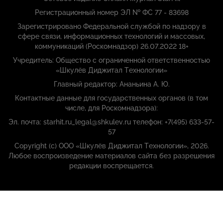
Регистрационный номер ЭЛ № ФС 77 - 83698
Зарегистрировано Федеральной службой по надзору в
сфере связи, информационных технологий и массовых,
коммуникаций (Роскомнадзор) 26.07.2022 18+
Учредитель: Общество с ограниченной ответственностью
«Шкулёв Диджитал Технологии»
Главный редактор: Ананьина А. Ю.
Контактные данные для государственных органов (в том
числе, для Роскомнадзора):
Эл. почта: starhit.ru_legal@shkulev.ru телефон: +7(495) 633-57-
57
Copyright (с) ООО «Шкулёв Диджитал Технологии», 2026.
Любое воспроизведение материалов сайта без разрешения
редакции воспрещается.