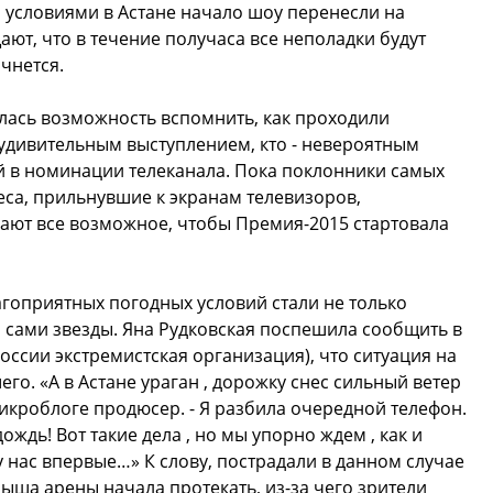
 условиями в Астане начало шоу перенесли на
ют, что в течение получаса все неполадки будут
чнется.
илась возможность вспомнить, как проходили
удивительным выступлением, кто - невероятным
й в номинации телеканала. Пока поклонники самых
еса, прильнувшие к экранам телевизоров,
ают все возможное, чтобы Премия-2015 стартовала
агоприятных погодных условий стали не только
 сами звезды. Яна Рудковская поспешила сообщить в
оссии экстремистская организация), что ситуация на
го. «А в Астане ураган , дорожку снес сильный ветер
 микроблоге продюсер. - Я разбила очередной телефон.
ждь! Вот такие дела , но мы упорно ждем , как и
 у нас впервые…» К слову, пострадали в данном случае
Крыша арены начала протекать, из-за чего зрители