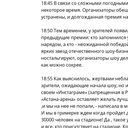
18:45 В связи со сложными погодными
некоторое время. Организаторы обеща
устранены, и долгожданная премия на
18:50 Тем временем, у зрителей появ
предыдущие премии: кто запомнился 
нарядом, а кто - неожиданной победо
ярких звезд отечественного шоу-бизн
ностальгируют, организаторы шоу дел
как можно сокрее.
18:55 Как выяснилось, жертвами небл
зрители, ожидающие начала шоу, но и
своем «Инстаграме» (запрещенная в Р
«Астана-арена» оставляет желать лучше
,и мы на нее не попали, - написала в
И мы в гримерке ждем когда пройдет до
30000 человек на стадионе! Да , такое
и все, кто присутствует на стадионе. 