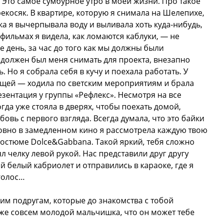
 Это самое сумбурное утро в моей жизни. Про такое
екосяк. В квартире, которую я снимала на Шелепихе,
ка я вычерпывала воду и выливала хоть куда-нибудь,
 фильмах я видела, как ломаются каблуки, — не
е день, за час до того как мы должны были
й должен был меня снимать для проекта, внезапно
ь. Но я собрала себя в кучу и поехала работать. У
дущей — ходила по светским мероприятиям и брала
резентация у группы «Рефлекс». Несмотря на все
огда уже стояла в дверях, чтобы поехать домой,
бовь с первого взгляда. Всегда думала, что это байки
овно в замедленном кино я рассмотрела каждую твою
 костюме Dolce&Gabbana. Такой яркий, тебя сложно
л челку левой рукой. Нас представили друг другу
 белый кабриолет и отправились в караоке, где я
голос…
им подругам, которые до знакомства с тобой
 же совсем молодой мальчишка, что он может тебе