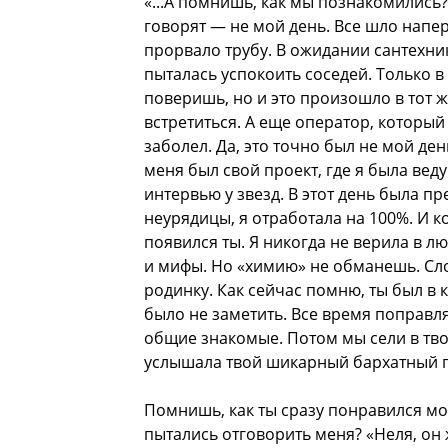
«...А помнишь, как мы познакомились?
говорят — не мой день. Все шло напер
прорвало трубу. В ожидании сантехни
пыталась успокоить соседей. Только в
поверишь, но и это произошло в тот ж
встретиться. А еще оператор, которы
заболел. Да, это точно был не мой ден
меня был свой проект, где я была ве
интервью у звезд. В этот день была п
неурядицы, я отработала на 100%. И к
появился ты. Я никогда не верила в лю
и мифы. Но «химию» не обманешь. Сл
родинку. Как сейчас помню, ты был в
было не заметить. Все время поправля
общие знакомые. Потом мы сели в твой
услышала твой шикарный бархатный 
Помнишь, как ты сразу понравился мо
пытались отговорить меня? «Неля, он