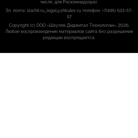
числе, для Роскомнадзора):
Эл. почта: starhit.ru_legal@shkulev.ru телефон: +7(495) 633-57-
57
Copyright (с) ООО «Шкулёв Диджитал Технологии», 2026.
Любое воспроизведение материалов сайта без разрешения
редакции воспрещается.