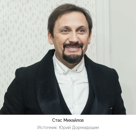
Стас Михайлов
Источник:
Юрий Дормидошин