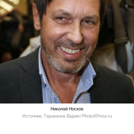
Николай Носков
Источник:
Тараканов Вадим/PhotoXPress.ru