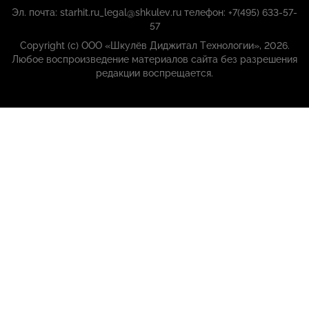
Эл. почта: starhit.ru_legal@shkulev.ru телефон: +7(495) 633-57-
57
Copyright (с) ООО «Шкулёв Диджитал Технологии», 2026.
Любое воспроизведение материалов сайта без разрешения
редакции воспрещается.