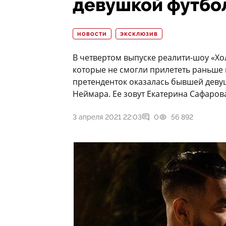
девушкой футбо
НОВОСТИ
ЭКСКЛЮЗИВ
В четвертом выпуске реалити-шоу «Хо
которые не смогли прилететь раньше и
претенденток оказалась бывшей деву
Неймара. Ее зовут Екатерина Сафаров
3 апреля 2021 22:03
0
56 892