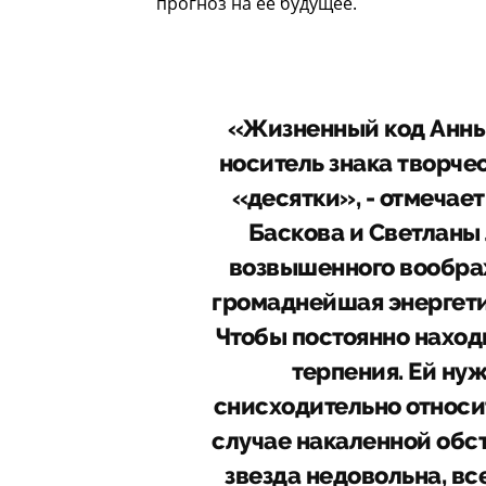
прогноз на ее будущее.
«Жизненный код Анны -
носитель знака творчес
«десятки», - отмечает
Баскова и Светланы
возвышенного воображ
громаднейшая энергетик
Чтобы постоянно находи
терпения. Ей ну
снисходительно относит
случае накаленной обст
звезда недовольна, вс