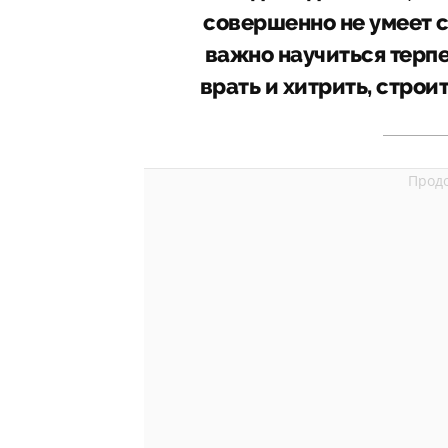
совершенно не умеет с
важно научиться терпен
врать и хитрить, строи