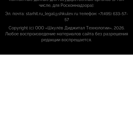
числе, для Роскомнадзора):
Эл. почта: starhit.ru_legal@shkulev.ru телефон: +7(495) 633-57-
57
Copyright (с) ООО «Шкулёв Диджитал Технологии», 2026.
Любое воспроизведение материалов сайта без разрешения
редакции воспрещается.