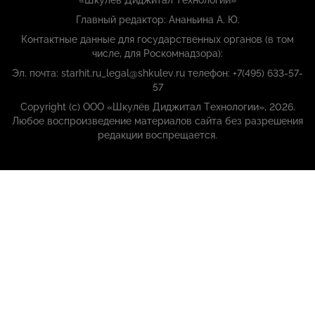
Главный редактор: Ананьина А. Ю.
Контактные данные для государственных органов (в том
числе, для Роскомнадзора):
Эл. почта: starhit.ru_legal@shkulev.ru телефон: +7(495) 633-57-
57
Copyright (с) ООО «Шкулёв Диджитал Технологии», 2026.
Любое воспроизведение материалов сайта без разрешения
редакции воспрещается.