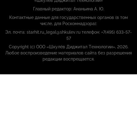
«Шкулёв Диджитал Технологии»
Главный редактор: Ананьина А. Ю.
Контактные данные для государственных органов (в том
числе, для Роскомнадзора):
Эл. почта: starhit.ru_legal@shkulev.ru телефон: +7(495) 633-57-
57
Copyright (с) ООО «Шкулёв Диджитал Технологии», 2026.
Любое воспроизведение материалов сайта без разрешения
редакции воспрещается.