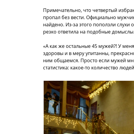
Примечательно, что четвертый избр
пропал без вести. Официально мужчин
найдено. Из-за этого поползли слухи 
резко ответила на подобные домыслы
«А как же остальные 45 мужей?! У ме
здоровы и в меру упитанны, прекрасно
ним общаемся. Просто если мужей мног
статистика: какое-то количество люде