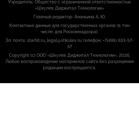
Учредитель: Общество с ограниченной ответственностью
«Шкулёв Диджитал Технологии»
Главный редактор: Ананьина А. Ю.
Контактные данные для государственных органов (в том
числе, для Роскомнадзора):
Эл. почта: starhit.ru_legal@shkulev.ru телефон: +7(495) 633-57-
57
Copyright (с) ООО «Шкулёв Диджитал Технологии», 2026.
Любое воспроизведение материалов сайта без разрешения
редакции воспрещается.