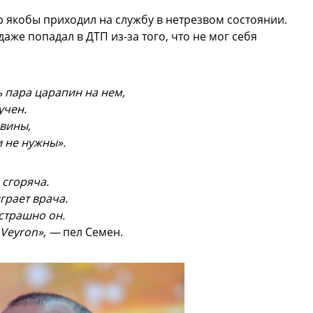
ер якобы приходил на службу в нетрезвом состоянии.
же попадал в ДТП из-за того, что не мог себя
ь пара царапин на нем,
учен.
 вины,
и не нужны».
 сгоряча.
грает врача.
страшно он.
 Veyron», —
пел Семен.