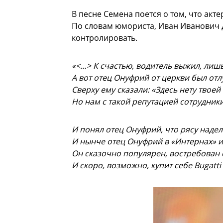
В песне Семена поется о том, что акт
По словам юмориста, Иван Иванович да
контролировать.
«<…> К счастью, водитель выжил, лиш
А вот отец Онуфрий от церкви был отл
Сверху ему сказали: «Здесь нету твоей
Но нам с такой репутацией сотрудник
И понял отец Онуфрий, что рясу надел
И нынче отец Онуфрий в «Интернах» и
Он сказочно популярен, востребован 
И скоро, возможно, купит себе Bugatti