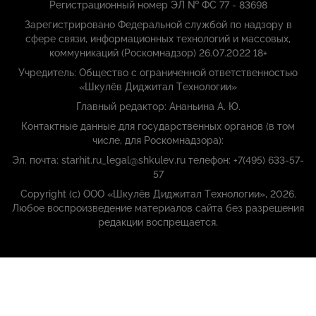
Регистрационный номер ЭЛ № ФС 77 - 83698
Зарегистрировано Федеральной службой по надзору в
сфере связи, информационных технологий и массовых,
коммуникаций (Роскомнадзор) 26.07.2022 18+
Учредитель: Общество с ограниченной ответственностью
«Шкулёв Диджитал Технологии»
Главный редактор: Ананьина А. Ю.
Контактные данные для государственных органов (в том
числе, для Роскомнадзора):
Эл. почта: starhit.ru_legal@shkulev.ru телефон: +7(495) 633-57-
57
Copyright (с) ООО «Шкулёв Диджитал Технологии», 2026.
Любое воспроизведение материалов сайта без разрешения
редакции воспрещается.