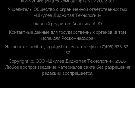
коммуникаций (Роскомнадзор) 26.07.2022 18+
Учредитель: Общество с ограниченной ответственностью
«Шкулёв Диджитал Технологии»
Главный редактор: Ананьина А. Ю.
Контактные данные для государственных органов (в том
числе, для Роскомнадзора):
Эл. почта: starhit.ru_legal@shkulev.ru телефон: +7(495) 633-57-
57
Copyright (с) ООО «Шкулёв Диджитал Технологии», 2026.
Любое воспроизведение материалов сайта без разрешения
редакции воспрещается.