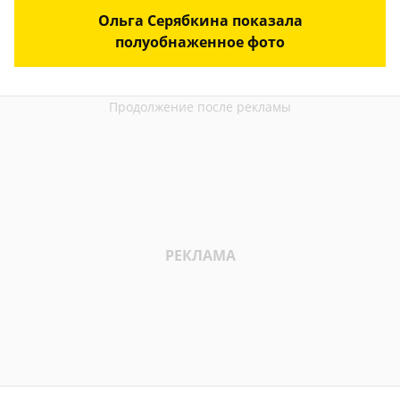
Ольга Серябкина показала
полуобнаженное фото