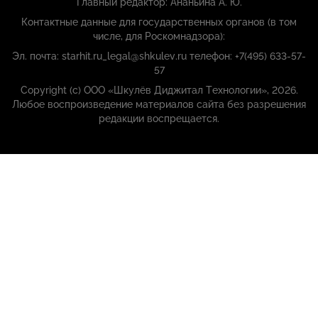
Главный редактор: Ананьина А. Ю.
Контактные данные для государственных органов (в том
числе, для Роскомнадзора):
Эл. почта: starhit.ru_legal@shkulev.ru телефон: +7(495) 633-57-
57
Copyright (с) ООО «Шкулёв Диджитал Технологии», 2026.
Любое воспроизведение материалов сайта без разрешения
редакции воспрещается.