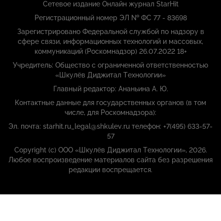
Сетевое издание Онлайн журнал StarHit
Регистрационный номер ЭЛ № ФС 77 - 83698
Зарегистрировано Федеральной службой по надзору в
сфере связи, информационных технологий и массовых,
коммуникаций (Роскомнадзор) 26.07.2022 18+
Учредитель: Общество с ограниченной ответственностью
«Шкулёв Диджитал Технологии»
Главный редактор: Ананьина А. Ю.
Контактные данные для государственных органов (в том
числе, для Роскомнадзора):
Эл. почта: starhit.ru_legal@shkulev.ru телефон: +7(495) 633-57-
57
Copyright (с) ООО «Шкулёв Диджитал Технологии», 2026.
Любое воспроизведение материалов сайта без разрешения
редакции воспрещается.