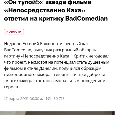
«Он тупой!»: звезда фильма
«Непосредственно Каха»
ответил на критику BadComedian
НОВОСТИ
Недавно Евгений Баженов, известный как
BadComedian, выпустил разгромный обзор на
картину «Непосредственно Каха». Критик негодовал,
что проект, несмотря на потенциал стать душевным
фильмом в стиле Данелии, получился образцом
низкопробного юмора, а любые зачатки доброты
тут же были растоптаны аморальным поведением
героев.
17 марта 2021 09:30
1
80 718