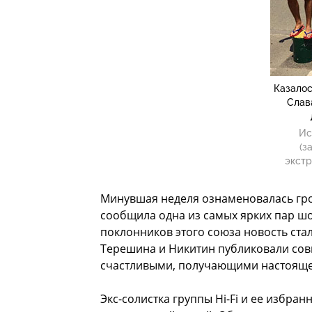
Казалос
Слав
Ис
(з
экстр
Минувшая неделя ознаменовалась гр
сообщила одна из самых ярких пар шо
поклонников этого союза новость ста
Терешина и Никитин публиковали сов
счастливыми, получающими настоящее
Экс-солистка группы Hi-Fi и ее избра