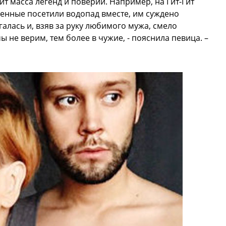
дит масса легенд и поверий. Например, на Гит-Гит
енные посетили водопад вместе, им суждено
галась и, взяв за руку любимого мужа, смело
ы не верим, тем более в чужие, - пояснила певица. –