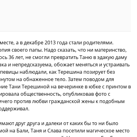
есте, а в декабре 2013 года стали родителями.
пия своего папы. Надо сказать, что ни материнство,
сь 36 лет, не смогли превратить Таню в эдакую даму
зка и непредсказуема, обожает меняться и устраивать
певицы наблюдали, как Терешина позирует без
инутом на обнаженное тело. Затем поводом для
ение Тани Терешиной на вечеринке в юбке с принтом в
кировала общественность, опубликовав фото с
ичего против любви гражданской жены к подобным
поддерживал.
имают друг друга и далеки от каких бы то ни было
ой на Бали, Таня и Слава посетили магическое место