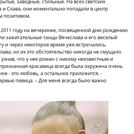
ытые, заводные, стильные. На всех светских
а и Слава, они моментально попадали в центр
м позитивом.
 2011 году на вечеринке, посвященной дню рождению
кли зажигательные танцы Вячеслава и его веселый
гу и через некоторое время уже встречались.
ава, но их это обстоятельство никогда не смущало.
узнав, что у нее роман с никому неизвестным и
признанная красавица всегда была окружена очень
е - это любовь, а остальное приложится, -
ервью певица. – Для меня всегда было важно