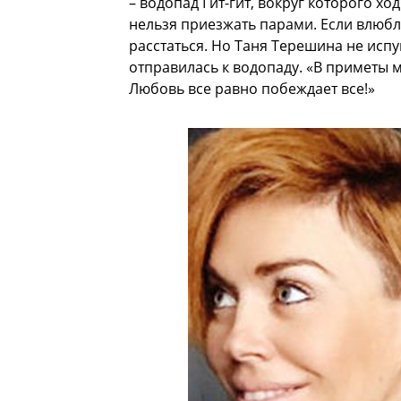
– водопад Гит-гит, вокруг которого хо
нельзя приезжать парами. Если влюбл
расстаться. Но Таня Терешина не испу
отправилась к водопаду. «В приметы м
Любовь все равно побеждает все!»