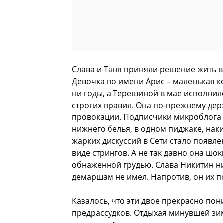
Слава и Таня приняли решение жить вм
Девочка по имени Арис – маленькая ко
ни годы, а Терешиной в мае исполнило
строгих правил. Она по-прежнему дер
провокации. Подписчики микроблога 
нижнего белья, в одном пиджаке, нак
жарких дискуссий в Сети стало появл
виде стрингов. А не так давно она шо
обнаженной грудью. Слава Никитин н
демаршам не имел. Напротив, он их 
Казалось, что эти двое прекрасно пон
предрассудков. Отдыхая минувшей зим