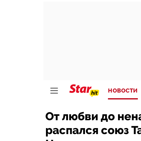
НОВОСТИ
От любви до нен
распался союз Т