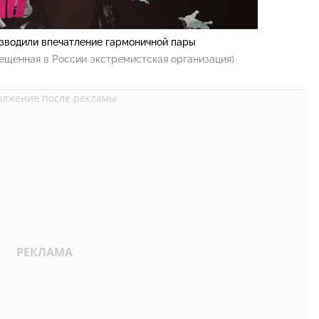
изводили впечатление гармоничной пары
ещенная в России экстремистская организация)