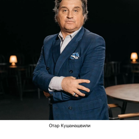
Отар Кушанашвили