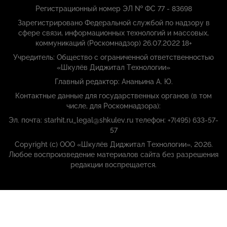
Регистрационный номер ЭЛ № ФС 77 - 83698
Зарегистрировано Федеральной службой по надзору в
сфере связи, информационных технологий и массовых,
коммуникаций (Роскомнадзор) 26.07.2022 18+
Учредитель: Общество с ограниченной ответственностью
«Шкулёв Диджитал Технологии»
Главный редактор: Ананьина А. Ю.
Контактные данные для государственных органов (в том
числе, для Роскомнадзора):
Эл. почта: starhit.ru_legal@shkulev.ru телефон: +7(495) 633-57-
57
Copyright (с) ООО «Шкулёв Диджитал Технологии», 2026.
Любое воспроизведение материалов сайта без разрешения
редакции воспрещается.