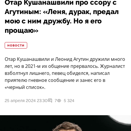
Отар Кушанашвили про ссору с
Агутиным: «Леня, дурак, предал
мою с ним дружбу. Но я его
прощаю»
НОВОСТИ
Отар Кушанашвили и Леонид Агутин дружили много
лет, но в 2021-м их общение прервалось. Журналист
взболтнул лишнего, певец обиделся, написал
приятелю гневное сообщение и занес его в
«черный список».
25 апреля 2024 23:30
7
5 324